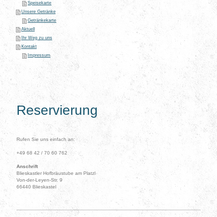
Speisekarte
Unsere Getränke
Getränkekarte
Aktuell
Ihr Weg zu uns
Kontakt
Impressum
Reservierung
Rufen Sie uns einfach an:
+49 68 42 / 70 60 762
Anschrift
Blieskastler Hofbräustube am Platzl
Von-der-Leyen-Str. 9
66440 Blieskastel